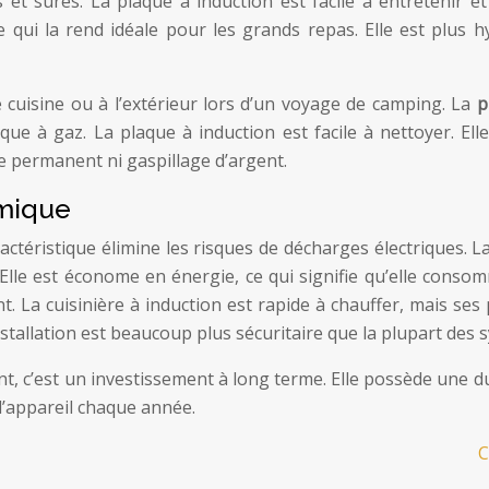
des et sûres. La plaque à induction est facile à entretenir 
 qui la rend idéale pour les grands repas. Elle est plus h
tre cuisine ou à l’extérieur lors d’un voyage de camping. La
p
ue à gaz. La plaque à induction est facile à nettoyer. Elle
 permanent ni gaspillage d’argent.
omique
actéristique élimine les risques de décharges électriques. L
 Elle est économe en énergie, ce qui signifie qu’elle consom
ent. La cuisinière à induction est rapide à chauffer, mais 
nstallation est beaucoup plus sécuritaire que la plupart des 
tant, c’est un investissement à long terme. Elle possède une d
 l’appareil chaque année.
C