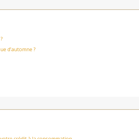
 ?
nue d’automne ?
votre crédit à la consommation